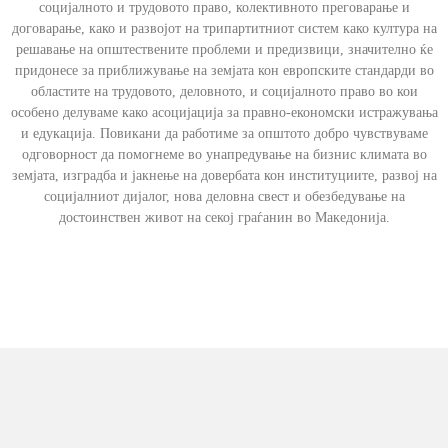
социјалното и трудовото право, колективното преговарање и
договарање, како и развојот на трипартитниот систем како култура на
решавање на општествените проблеми и предизвици, значително ќе
придонесе за приближување на земјата кон европските стандарди во
областите на трудовото, деловното, и социјалното право во кои
особено делуваме како асоцијација за правно-економски истражувања
и едукација. Повикани да работиме за општото добро чувствуваме
одговорност да помогнеме во унапредување на бизнис климата во
земјата, изградба и јакнење на довербата кон институциите, развој на
социјалниот дијалог, нова деловна свест и обезбедување на
достоинствен живот на секој граѓанин во Македонија.