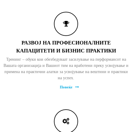
о
м
с
к
и
и
с
т
РАЗВОЈ НА ПРОФЕСИОНАЛНИТЕ
р
КАПАЦИТЕТИ И БИЗНИС ПРАКТИКИ
а
ж
Тренинг – обуки кои обезбедуваат засилување на перформансот на
у
Вашата организација и Вашиот тим на вработени преку усвојување и
в
примена на практични алатки за усвојување на вештини и практики
а
на успех.
њ
а
Повеќе
и
е
д
у
к
а
ц
и
ј