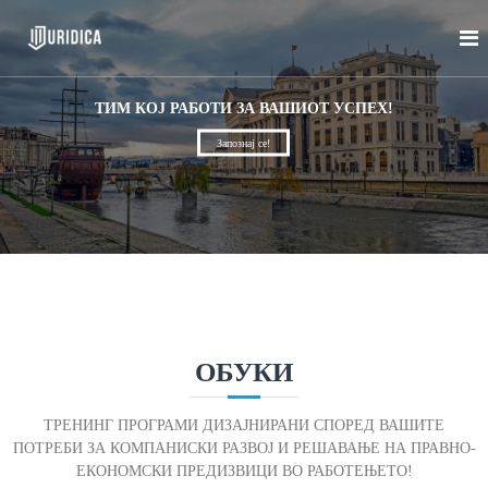
S
Ј
А
k
с
i
у
о
p
р
ц
t
ТИМ КОЈ РАБОТИ ЗА ВАШИОТ УСПЕХ!
и
и
o
ј
д
Запознај се!
c
а
и
ц
o
к
и
n
ј
а
t
а
e
з
n
а
t
п
р
а
в
н
ОБУКИ
о
-
е
ТРЕНИНГ ПРОГРАМИ ДИЗАЈНИРАНИ СПОРЕД ВАШИТЕ
к
ПОТРЕБИ ЗА КОМПАНИСКИ РАЗВОЈ И РЕШАВАЊЕ НА ПРАВНО-
о
ЕКОНОМСКИ ПРЕДИЗВИЦИ ВО РАБОТЕЊЕТО!
н