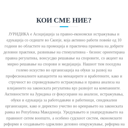
КОИ СМЕ НИЕ?
ЈУРИДИКА e Асоцијација за правно-економски истражувања и
едукација со седиште во Скопје, која активно работи повеќе од 10
години во областите на промоција и практична примена на добрите
деловни практики, развивање на стимулативна - бизнис ориентирана
правна регулатива, вонсусдко решавање на споровите, со акцент на
мирно решавање на спорови и медијација. Нашиот тим поседува
големо искуство во организација на обуки за развој на
професионалните капацитети на менаџерите и вработените, како и
стручност во спроведувањето истражувања и правна анализа на
влијанието на законската регулатива врз развојот на компаниите.
Активностите на Јуридика се фокусирани на анализи, истражувања,
обуки и едукација за работодавачи и работници, синдикални
организации, како и директно учество во креирањето на законската
рамка во Република Македонија. Уредувањето и унапредувањето на
правниот ситем воопшто, а особено судскиот систем, економските
реформи и создавањето одржливо деловно опкружување, реформа на